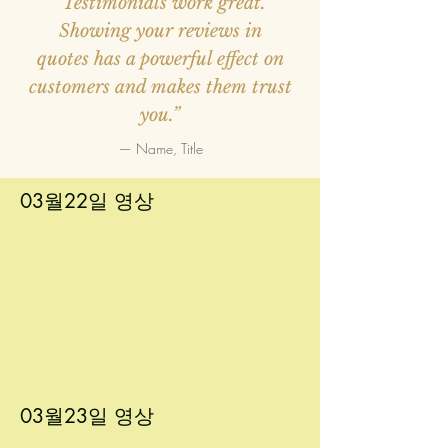
“Testimonials work great.
Showing your reviews in
quotes has a powerful effect on
customers and makes them trust
you.”
— Name, Title
03월22
일 영상
03월23
일 영상